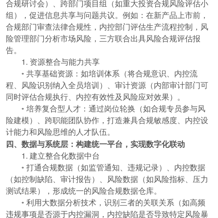
合规研讨会）、跨部门项目组（如重大投资合规风险评估小
组），促进信息共享与问题共议。例如：在新产品上市前，
合规部门审查法律合规性，内控部门评估生产流程控制，风
险管理部门分析市场风险，三方联合出具风险合规评估报
告。
1. 资源整合与能力共享
◦ 共享基础资源：如培训体系（将合规意识、内控流
程、风险识别纳入全员培训）、审计资源（内部审计部门可
同时评估合规执行、内控有效性及风险应对效果）。
◦ 培养复合型人才：通过岗位轮换（如合规专员参与风
险建模）、跨职能团队协作，打造兼具合规敏感度、内控设
计能力和风险思维的人才队伍。
四、数据与系统层：构建统一平台，实现数字化联动
1. 建立整合化数据中台
◦ 打通合规数据（如监管通知、违规记录）、内控数据
（如控制缺陷、审计报告）、风险数据（如风险指标、压力
测试结果），形成统一的风险合规数据仓库。
◦ 利用大数据分析技术，识别三者的关联关系（如高频
违规事项是否源于内控漏洞，内控缺陷是否导致特定风险暴