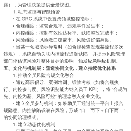
露），为管理决策提供全景视图。
1. 动态监控与智能预警
◦ 在 GRC 系统中设置跨领域监控指标：
▪ 合规维度：监管合规率、违规事件发生率；
▪ 内控维度：控制有效性达标率、缺陷整改完成率；
▪ 风险维度：风险敞口覆盖率、风险偏好偏离度。
◦ 当某一领域指标异常时（如合规检查发现某流程多次
违规），系统自动关联内控流程追溯缺陷，并提示风险管理
部门评估该风险对整体目标的影响，触发应急响应机制。
五、文化与机制层：塑造协同文化，建立持续优化体系
1. 推动全员风险合规文化融合
◦ 通过高层倡导、案例培训、绩效考核（如将合规执
行、内控参与度、风险识别能力纳入员工 KPI），将 “合规为
先、内控为基、风险可控” 的理念融入企业文化。
◦ 建立全员参与机制：如鼓励员工通过统一平台上报合
规隐患、内控缺陷或潜在风险，形成 “自上而下 + 自下而上”
的协同治理模式。
1. 建立动态优化机制