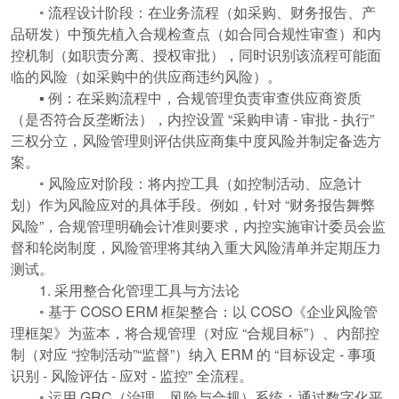
◦ 流程设计阶段：在业务流程（如采购、财务报告、产
品研发）中预先植入合规检查点（如合同合规性审查）和内
控机制（如职责分离、授权审批），同时识别该流程可能面
临的风险（如采购中的供应商违约风险）。
▪ 例：在采购流程中，合规管理负责审查供应商资质
（是否符合反垄断法），内控设置 “采购申请 - 审批 - 执行”
三权分立，风险管理则评估供应商集中度风险并制定备选方
案。
◦ 风险应对阶段：将内控工具（如控制活动、应急计
划）作为风险应对的具体手段。例如，针对 “财务报告舞弊
风险”，合规管理明确会计准则要求，内控实施审计委员会监
督和轮岗制度，风险管理将其纳入重大风险清单并定期压力
测试。
1. 采用整合化管理工具与方法论
◦ 基于 COSO ERM 框架整合：以 COSO《企业风险管
理框架》为蓝本，将合规管理（对应 “合规目标”）、内部控
制（对应 “控制活动”“监督”）纳入 ERM 的 “目标设定 - 事项
识别 - 风险评估 - 应对 - 监控” 全流程。
◦ 运用 GRC（治理、风险与合规）系统：通过数字化平