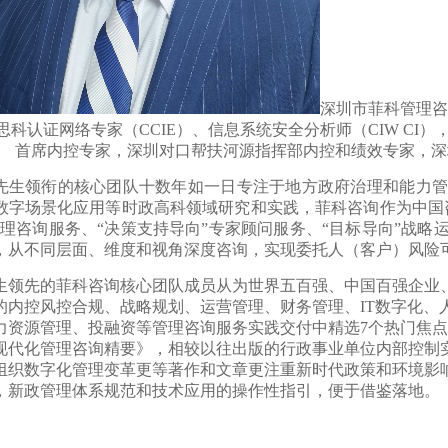
深圳市菲科管理咨
A)、思科认证网络专家（CCIE）、信息系统安全分析师（CIW 
首席内控专家，深圳对口帮扶河源指挥部内控和绩效专家，深
先生领衔的核心团队十数年如一日专注于地方政府治理和能力管
数字场景化应用等时政高科领域研究和实践，菲科咨询作为中国
管理咨询服务、“决策支持导向”专家顾问服务、“目标导向”战
，从不同层面、维度和视角深度咨询，实现委托人（客户）风险
领先的菲科咨询核心团队成员从为世界五百强、中国百强企业
的内控风控合规、战略规划、运营管理、财务管理、IT数字化、
力资源管理、投融资等管理咨询服务实践交付中精选7个热门焦
现代化管理咨询精要》，相较以往出版的行政事业单位内部控制
组织数字化管理变革更等著作和文章更注重新时代政策和环境影
，新政管理体系规范和技术应用的操作性指引，便于借鉴落地。