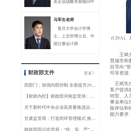
名企业战略专家顾问中
华讲师网知名特约讲师
北京中泰合信管理顾问
马军生老师
有限
复旦大学会计学博
士、上交所博士后、中
(CIS
国注册会计师
（CICPA）、英国财务
王斌
会计师（IFA）、澳大
慧城市和
利亚公共会计师（FIP
目导向”
财政部文件
司等资源
更多》
王斌先生
四部门：加强内部控制 全面提升2022年年报质量
客户提供
转型、人
【财政内控】财政部河南监管局：深入学习贯彻财政部内控委会议精神 持续深化内控管理工作
事业单位
关于新时代中央企业高质量推进品牌建设的意见
险评估和
能力要求
甘肃监管局：打造闭环管理模式 推动纪检监督与内部控制贯通协同
财政部四川监管局：“统、实、严”精准发力 全面提升内控工作质效