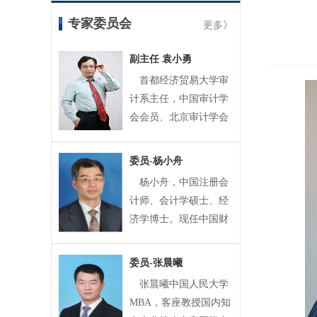
专家委员会
更多》
副主任 袁小勇
首都经济贸易大学审
计系主任，中国审计学
会会员、北京审计学会
理事。先后为几十家著
名企业（如中国石油、
委员-杨小舟
中国
杨小舟，中国注册会
计师、会计学硕士、经
济学博士。现任中国财
政科学研究院（原财政
部财政科学研究所）研
委员-张晨曦
究员、
张晨曦中国人民大学
MBA，客座教授国内知