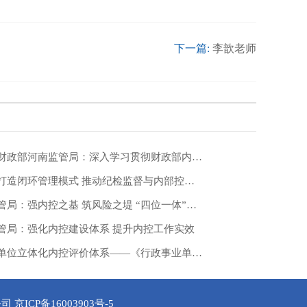
下一篇:
李歆老师
【财政内控】财政部河南监管局：深入学习贯彻财政部内控委会议精神 持续深化内控管理工作
甘肃监管局：打造闭环管理模式 推动纪检监督与内部控制贯通协同
财政部青岛监管局：强内控之基 筑风险之堤 “四位一体”推动内控工作提质增效
管局：强化内控建设体系 提升内控工作实效
搭建行政事业单位立体化内控评价体系——《行政事业单位内部控制评价办法》解读
公司
京ICP备16003903号-5